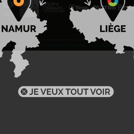
BL -
Kit presse
-
Conditions générales d'utilisation
-
Règlement concours