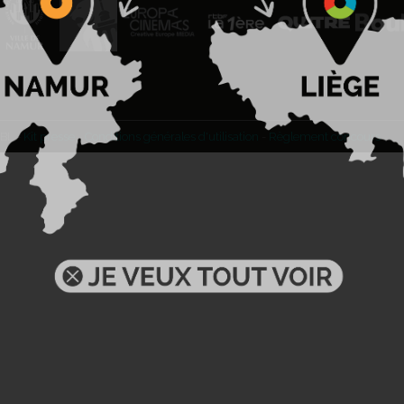
BL -
Kit presse
-
Conditions générales d'utilisation
-
Règlement concours