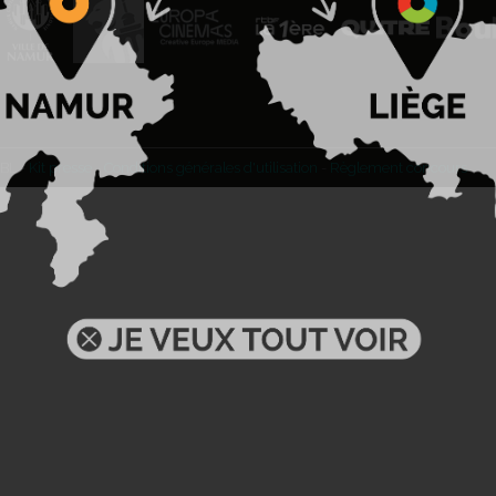
BL -
Kit presse
-
Conditions générales d'utilisation
-
Règlement concours