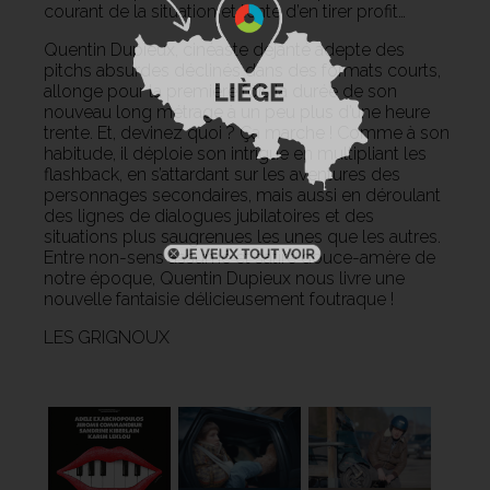
courant de la situation et tente d’en tirer profit…
Quentin Dupieux, cinéaste déjanté adepte des
pitchs absurdes déclinés dans des formats courts,
allonge pour la première fois la durée de son
nouveau long métrage à un peu plus d’une heure
trente. Et, devinez quoi ? Ça marche ! Comme à son
habitude, il déploie son intrigue en multipliant les
flashback, en s’attardant sur les aventures des
personnages secondaires, mais aussi en déroulant
des lignes de dialogues jubilatoires et des
situations plus saugrenues les unes que les autres.
Entre non-sens assumé et satire douce-amère de
notre époque, Quentin Dupieux nous livre une
nouvelle fantaisie délicieusement foutraque !
LES GRIGNOUX