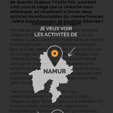
de Quentin Dupieux ? Cette fois, pourtant,
c’est sous la neige que le cinéaste nous
embarque, en réunissant à l’écran deux
actrices incontournables du cinéma français
: Adèle Exarchopoulos et Sandrine Kiberlain !
Choisissez votre région
Une star du web, prénommée Magalie, devenue
célèbre en postant des contenus choc sur les
réseaux sociaux, décide de s’isoler dans un chalet à
la montagne avec son assistant personnel pour
faire un break, après un accident grave survenu sur
le tournage de l’une de ses vidéos… Magalie, c’est
Adèle Exarchopoulos, qui semble énormément
s’amuser en incarnant cette vieille adolescente
refusant de grandir, allant même jusqu’à conserver
inutilement son appareil dentaire, et rappelant ainsi
le personnage un brin simplet qu’elle interprétait
dans
Mandibules
.
Suite à ce mystérieux accident — qui,
vraisemblablement, implique aussi un piano —,
Magalie accepte de se confier pour la première fois
à une journaliste quelque peu opportuniste,
interprétée par Sandrine Kiberlain, qui semble au