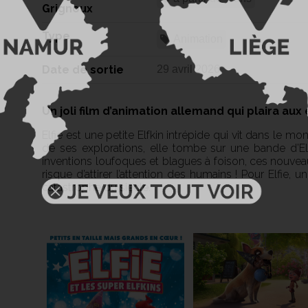
Grignoux
Type
Animation
Date de sortie
29 avril 2026
Un joli film d’animation allemand qui plaira au
Elfie est une petite Elfkin intrépide qui vit dans le mo
de ses explorations, elle tombe sur une bande d’Elfk
inventions loufoques et blagues à foison, ces nouve
risque d’attirer l’attention des humains ! Pour Elfie, 
catastrophe du siècle.