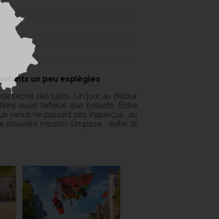
x enfants un peu espiègles
nde secret des lutins. Un jour, au détour
ins aussi farfelus que brillants. Entre
aux venus ne passent pas inaperçus… au
une nouvelle mission s’impose : éviter la