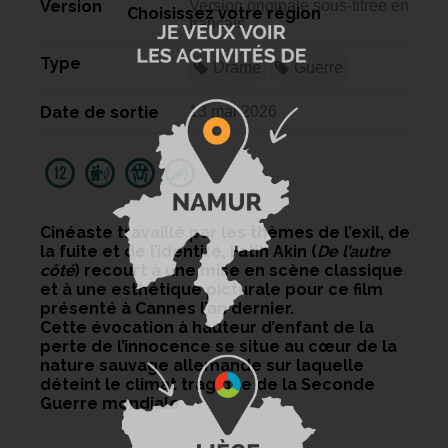
Version
Version originale sous-titrée en
Choisissez votre région
français
Type
Drame
Guerre
Date de sortie
13 mai 2026
Cinéaste travaillé par les thèmes de l’exil, de
la fuite et de l’identité, Fatih Akin (
De l’autre
côté
) recourt à une mise en scène classique
et à une esthétique picturale pour ce film
présenté à Cannes l’an dernier.
Cette évocation à hauteur d’enfant de la
perte de l’innocence se situe au cœur de la
nature sauvage allemande sur laquelle
déteint le climat tragique de la Seconde
Guerre mondiale