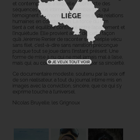
et contemplative, à laquelle il connecte des
séquences plus intimes et tremblantes, qui
témoignent de moments solitaires et de relations
humaines en construction. La force du film
tient à cet équilibre contrasté entre l’apaisement et
l’inquiétude. Elle provient aussi de cette façon
qu’à Jérémie Renier de raconter son périple vécu
sans filet, c’est-à-dire sans narration préconçue
puisque tout se joue dans l’instant présent. Une
forme de mise à nu qui ne met jamais mal à l’aise,
mais qui, au contraire, nous émeut par sa sincérité.
Ce documentaire modeste, soutenu par la voix off
de son réalisateur, a tout du journal intime mis en
images avec la conviction, sincère, que ce qui s’y
exprime touche à l’universel.
Nicolas Bruyelle, les Grignoux