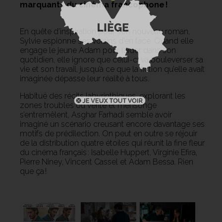
marquants du cinéma francophone !
En quête d’inspiration pour son nouveau roman,
Sylvie espionne ses voisins d’en face. Quand elle
engage le jeune Adam pour l’aider dans son
quotidien, elle ignore que celui-ci va bouleverser sa
vie et son travail, jusqu’à ce que la fiction qu’elle avait
imaginée dépasse leur réalité à tous.
Habitué des récits labyrinthiques, explorant les
zones troubles où vérité et mensonge
s’entremêlent, Asghar Farhadi semble avoir
imaginé un scénario creusant encore davantage ses
motifs de prédilection. On peut en outre se réjouir
de la distribution quatre étoiles qui réunit la fine fleur
du cinéma français : Isabelle Huppert, Virginie Efira,
Pierre Niney, Vincent Cassel et Adam Bessa. Rien
que ça !