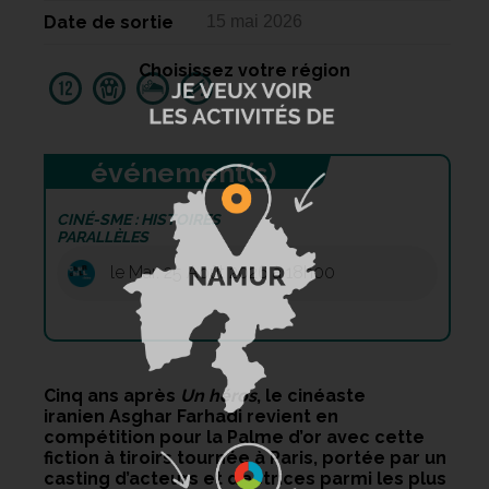
Date de sortie
15 mai 2026
Choisissez votre région
événement(s)
CINÉ-SME : HISTOIRES
PARALLÈLES
le Mar. 25 Août 2026 à 18h00
Cinq ans après
Un héros
, le cinéaste
iranien Asghar Farhadi revient en
compétition pour la Palme d’or avec cette
fiction à tiroirs tournée à Paris, portée par un
casting d’acteurs et d’actrices parmi les plus